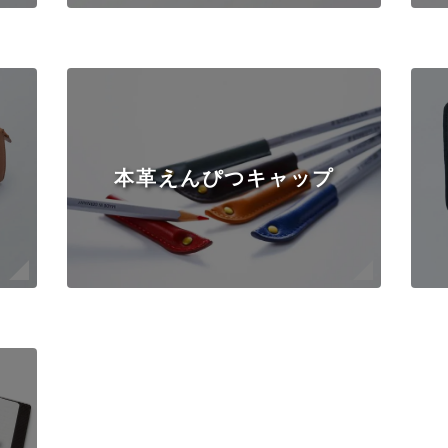
本革えんぴつキャップ
ー